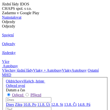
Jízdní řády IDOS
CHAPS spol. s r.o.
Zadarmo v Google Play
Nainstalovat
Odjezdy
Odjezdy
Spojení
Odjezdy
Jízdenky
Více
Autobusy
Všechny jízdní řády
Vlaky + Autobusy
Vlaky
Autobusy
Ostatní
MHD
OldrichovvHajich,,hriste
Odjezd nyní
Datum a čas
Odjezd
Příjezd
Dnes
Zítra
10.8. Po
11.8. Út
12.8. St
13.8. Čt
14.8. Pá