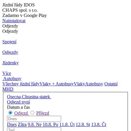
Jízdní řády IDOS
CHAPS spol. s r.o.
Zadarmo v Google Play
Nainstalovat
Odjezdy
Odjezdy
Spojení
Odjezdy
Jízdenky
Více
Autobusy
Všechny jízdní řády
Vlaky + Autobusy
Vlaky
Autobusy
Ostatní
MHD
Osecna,Chrastna,statek
Odjezd nyní
Datum a čas
Odjezd
Příjezd
Dnes
Zítra
9.8. Ne
10.8. Po
11.8. Út
12.8. St
13.8. Čt