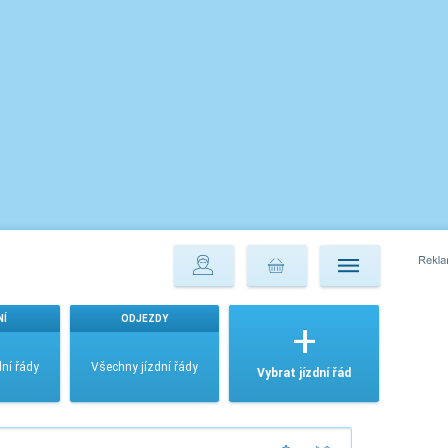
NÍ
ODJEZDY
ní řády
Všechny jízdní řády
Vybrat jízdní řád