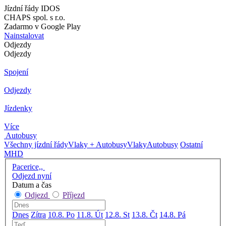
Jízdní řády IDOS
CHAPS spol. s r.o.
Zadarmo v Google Play
Nainstalovat
Odjezdy
Odjezdy
Spojení
Odjezdy
Jízdenky
Více
Autobusy
Všechny jízdní řády
Vlaky + Autobusy
Vlaky
Autobusy
Ostatní
MHD
Pacerice,,
Odjezd nyní
Datum a čas
Odjezd
Příjezd
Dnes
Zítra
10.8. Po
11.8. Út
12.8. St
13.8. Čt
14.8. Pá