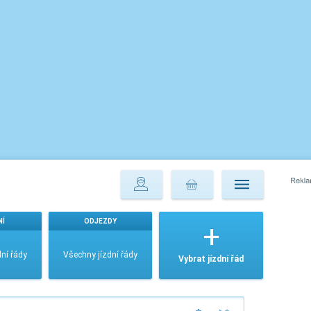
NÍ
ODJEZDY
ní řády
Všechny jízdní řády
Vybrat jízdní řád