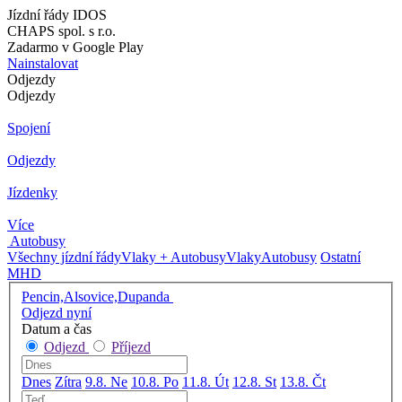
Jízdní řády IDOS
CHAPS spol. s r.o.
Zadarmo v Google Play
Nainstalovat
Odjezdy
Odjezdy
Spojení
Odjezdy
Jízdenky
Více
Autobusy
Všechny jízdní řády
Vlaky + Autobusy
Vlaky
Autobusy
Ostatní
MHD
Pencin,Alsovice,Dupanda
Odjezd nyní
Datum a čas
Odjezd
Příjezd
Dnes
Zítra
9.8. Ne
10.8. Po
11.8. Út
12.8. St
13.8. Čt