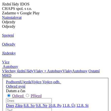
Jízdní řády IDOS
CHAPS spol. s r.o.
Zadarmo v Google Play
Nainstalovat
Odjezdy
Odjezdy
Spojení
Odjezdy
Jízdenky
Více
Autobusy
Všechny jízdní řády
Vlaky + Autobusy
Vlaky
Autobusy
Ostatní
MHD
PodhorniUjezdaVojice,Vojice,odb.
Odjezd nyní
Datum a čas
Odjezd
Příjezd
Dnes
Zítra
8.8. So
9.8. Ne
10.8. Po
11.8. Út
12.8. St