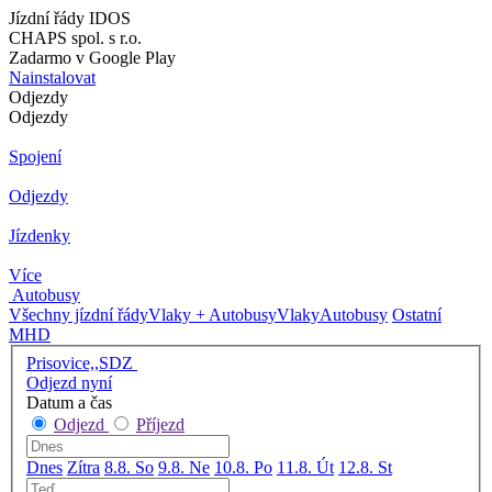
Jízdní řády IDOS
CHAPS spol. s r.o.
Zadarmo v Google Play
Nainstalovat
Odjezdy
Odjezdy
Spojení
Odjezdy
Jízdenky
Více
Autobusy
Všechny jízdní řády
Vlaky + Autobusy
Vlaky
Autobusy
Ostatní
MHD
Prisovice,,SDZ
Odjezd nyní
Datum a čas
Odjezd
Příjezd
Dnes
Zítra
8.8. So
9.8. Ne
10.8. Po
11.8. Út
12.8. St