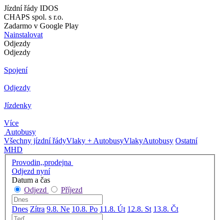
Jízdní řády IDOS
CHAPS spol. s r.o.
Zadarmo v Google Play
Nainstalovat
Odjezdy
Odjezdy
Spojení
Odjezdy
Jízdenky
Více
Autobusy
Všechny jízdní řády
Vlaky + Autobusy
Vlaky
Autobusy
Ostatní
MHD
Provodin,,prodejna
Odjezd nyní
Datum a čas
Odjezd
Příjezd
Dnes
Zítra
9.8. Ne
10.8. Po
11.8. Út
12.8. St
13.8. Čt