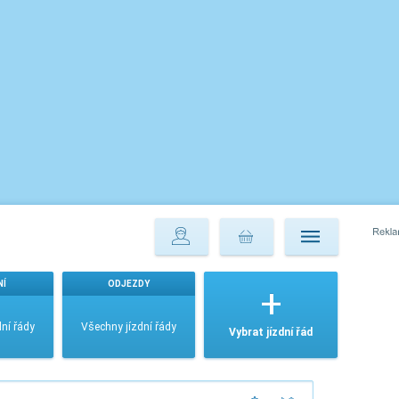
NÍ
ODJEZDY
ní řády
Všechny jízdní řády
Vybrat jízdní řád