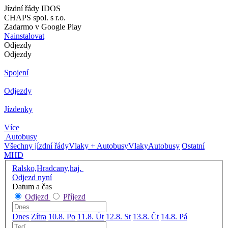
Jízdní řády IDOS
CHAPS spol. s r.o.
Zadarmo v Google Play
Nainstalovat
Odjezdy
Odjezdy
Spojení
Odjezdy
Jízdenky
Více
Autobusy
Všechny jízdní řády
Vlaky + Autobusy
Vlaky
Autobusy
Ostatní
MHD
Ralsko,Hradcany,haj.
Odjezd nyní
Datum a čas
Odjezd
Příjezd
Dnes
Zítra
10.8. Po
11.8. Út
12.8. St
13.8. Čt
14.8. Pá