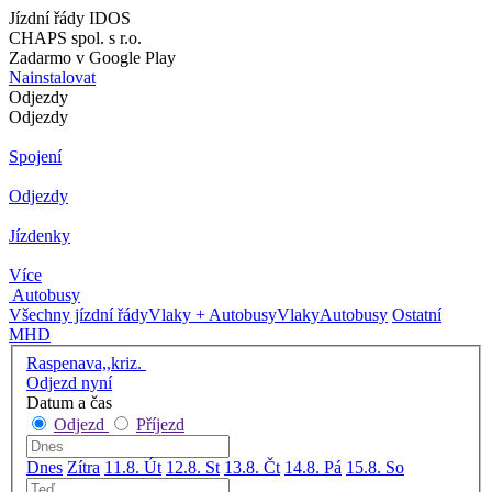
Jízdní řády IDOS
CHAPS spol. s r.o.
Zadarmo v Google Play
Nainstalovat
Odjezdy
Odjezdy
Spojení
Odjezdy
Jízdenky
Více
Autobusy
Všechny jízdní řády
Vlaky + Autobusy
Vlaky
Autobusy
Ostatní
MHD
Raspenava,,kriz.
Odjezd nyní
Datum a čas
Odjezd
Příjezd
Dnes
Zítra
11.8. Út
12.8. St
13.8. Čt
14.8. Pá
15.8. So