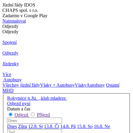
Jízdní řády IDOS
CHAPS spol. s r.o.
Zadarmo v Google Play
Nainstalovat
Odjezdy
Odjezdy
Spojení
Odjezdy
Jízdenky
Více
Autobusy
Všechny jízdní řády
Vlaky + Autobusy
Vlaky
Autobusy
Ostatní
MHD
Rokytnice n.Jiz. ,,klub mladeze
Odjezd nyní
Datum a čas
Odjezd
Příjezd
Dnes
Zítra
12.8. St
13.8. Čt
14.8. Pá
15.8. So
16.8. Ne