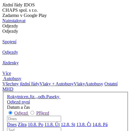
Jízdní řády IDOS
CHAPS spol. s r.o.
Zadarmo v Google Play
Nainstalovat
Odjezdy
Odjezdy
Spojení
Odjezdy
Jízdenky
Více
Autobusy
Všechny jízdní řády
Vlaky + Autobusy
Vlaky
Autobusy
Ostatní
MHD
Rokytnicen.Jiz.,,odb.Paseky
Odjezd nyní
Datum a čas
Odjezd
Příjezd
Dnes
Zítra
10.8. Po
11.8. Út
12.8. St
13.8. Čt
14.8. Pá