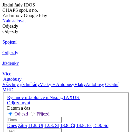
Jízdní řády IDOS
CHAPS spol. s r.o.
Zadarmo v Google Play
Nainstalovat
Odjezdy
Odjezdy
Spojení
Odjezdy
Jízdenky
Více
Autobusy
Všechny jízdní řády
Vlaky + Autobusy
Vlaky
Autobusy
Ostatní
MHD
Rychnov u Jablonce n.Nisou,,TAXUS
Odjezd nyní
Datum a čas
Odjezd
Příjezd
Dnes
Zítra
11.8. Út
12.8. St
13.8. Čt
14.8. Pá
15.8. So