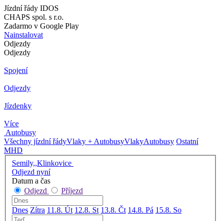
Jízdní řády IDOS
CHAPS spol. s r.o.
Zadarmo v Google Play
Nainstalovat
Odjezdy
Odjezdy
Spojení
Odjezdy
Jízdenky
Více
Autobusy
Všechny jízdní řády
Vlaky + Autobusy
Vlaky
Autobusy
Ostatní
MHD
Semily,,Klinkovice
Odjezd nyní
Datum a čas
Odjezd
Příjezd
Dnes
Zítra
11.8. Út
12.8. St
13.8. Čt
14.8. Pá
15.8. So