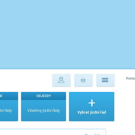
NÍ
ODJEZDY
ní řády
Všechny jízdní řády
Vybrat jízdní řád