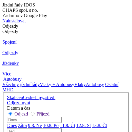
Jízdní řády IDOS
CHAPS spol. s r.o.
Zadarmo v Google Play
Nainstalovat
Odjezdy
Odjezdy
Spojení
Odjezdy
Jízdenky
Více
Autobusy
Všechny jízdní řády
Vlaky + Autobusy
Vlaky
Autobusy
Ostatní
MHD
SkaliceuCeskeLipy,,stred
Odjezd nyní
Datum a čas
Odjezd
Příjezd
Dnes
Zítra
9.8. Ne
10.8. Po
11.8. Út
12.8. St
13.8. Čt