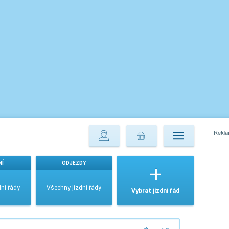
NÍ
ODJEZDY
ní řády
Všechny jízdní řády
Vybrat jízdní řád