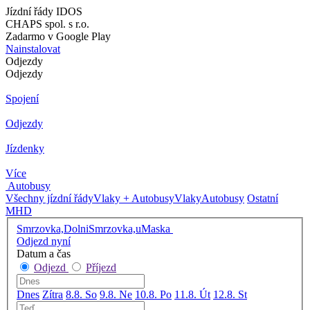
Jízdní řády IDOS
CHAPS spol. s r.o.
Zadarmo v Google Play
Nainstalovat
Odjezdy
Odjezdy
Spojení
Odjezdy
Jízdenky
Více
Autobusy
Všechny jízdní řády
Vlaky + Autobusy
Vlaky
Autobusy
Ostatní
MHD
Smrzovka,DolniSmrzovka,uMaska
Odjezd nyní
Datum a čas
Odjezd
Příjezd
Dnes
Zítra
8.8. So
9.8. Ne
10.8. Po
11.8. Út
12.8. St