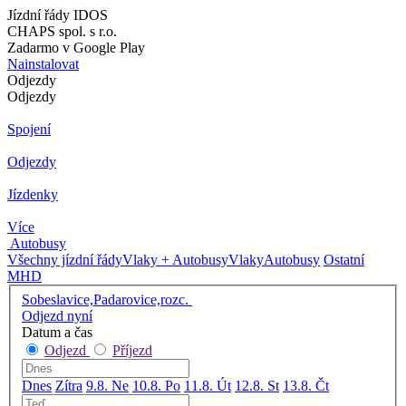
Jízdní řády IDOS
CHAPS spol. s r.o.
Zadarmo v Google Play
Nainstalovat
Odjezdy
Odjezdy
Spojení
Odjezdy
Jízdenky
Více
Autobusy
Všechny jízdní řády
Vlaky + Autobusy
Vlaky
Autobusy
Ostatní
MHD
Sobeslavice,Padarovice,rozc.
Odjezd nyní
Datum a čas
Odjezd
Příjezd
Dnes
Zítra
9.8. Ne
10.8. Po
11.8. Út
12.8. St
13.8. Čt