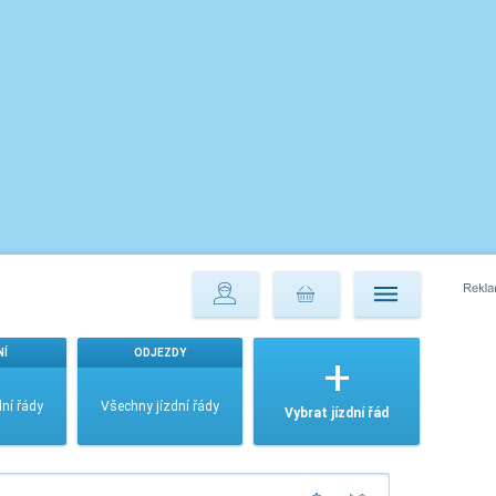
NÍ
ODJEZDY
ní řády
Všechny jízdní řády
Vybrat jízdní řád