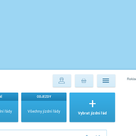
NÍ
ODJEZDY
ní řády
Všechny jízdní řády
Vybrat jízdní řád