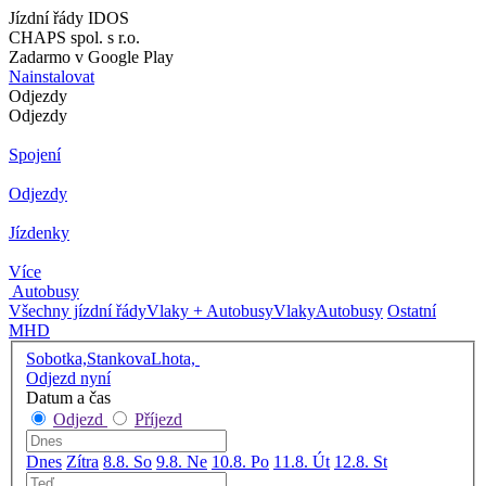
Jízdní řády IDOS
CHAPS spol. s r.o.
Zadarmo v Google Play
Nainstalovat
Odjezdy
Odjezdy
Spojení
Odjezdy
Jízdenky
Více
Autobusy
Všechny jízdní řády
Vlaky + Autobusy
Vlaky
Autobusy
Ostatní
MHD
Sobotka,StankovaLhota,
Odjezd nyní
Datum a čas
Odjezd
Příjezd
Dnes
Zítra
8.8. So
9.8. Ne
10.8. Po
11.8. Út
12.8. St