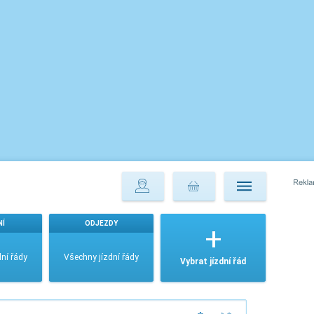
NÍ
ODJEZDY
ní řády
Všechny jízdní řády
Vybrat jízdní řád