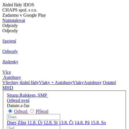
Jízdní řády IDOS
CHAPS spol. s r.o.
Zadarmo v Google Play
Nainstalovat
Odjezdy
Odjezdy
Spojení
Odjezdy
Jízdenky
Více
Autobusy
Všechny jízdní řády
Vlaky + Autobusy
Vlaky
Autobusy
Ostatní
MHD
Strazp.Ralskem,,SMP
Odjezd nyní
Datum a čas
Odjezd
Příjezd
Dnes
Zítra
11.8. Út
12.8. St
13.8. Čt
14.8. Pá
15.8. So