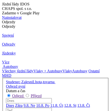
Jízdní řády IDOS
CHAPS spol. s r.o.
Zadarmo v Google Play
Nainstalovat
Odjezdy
Odjezdy
Spojení
Odjezdy
Jízdenky
Více
Autobusy
Všechny jízdní řády
Vlaky + Autobusy
Vlaky
Autobusy
Ostatní
MHD
Studenec,ZalesniLhota,tovarna
Odjezd nyní
Datum a čas
Odjezd
Příjezd
Dnes
Zítra
9.8. Ne
10.8. Po
11.8. Út
12.8. St
13.8. Čt