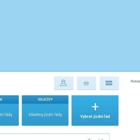
NÍ
ODJEZDY
ní řády
Všechny jízdní řády
Vybrat jízdní řád