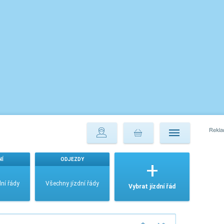
NÍ
ODJEZDY
ní řády
Všechny jízdní řády
Vybrat jízdní řád