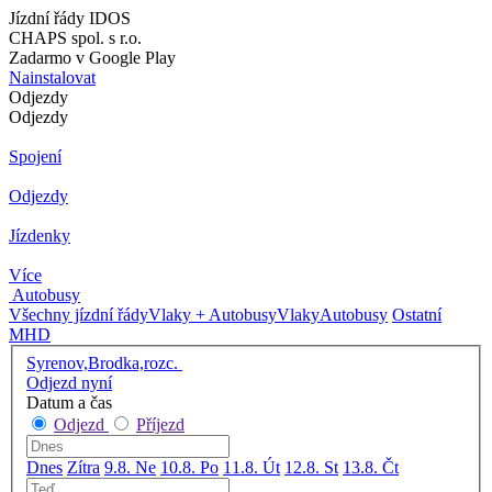
Jízdní řády IDOS
CHAPS spol. s r.o.
Zadarmo v Google Play
Nainstalovat
Odjezdy
Odjezdy
Spojení
Odjezdy
Jízdenky
Více
Autobusy
Všechny jízdní řády
Vlaky + Autobusy
Vlaky
Autobusy
Ostatní
MHD
Syrenov,Brodka,rozc.
Odjezd nyní
Datum a čas
Odjezd
Příjezd
Dnes
Zítra
9.8. Ne
10.8. Po
11.8. Út
12.8. St
13.8. Čt