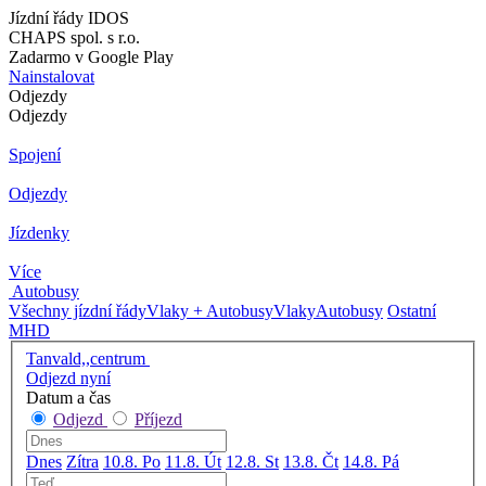
Jízdní řády IDOS
CHAPS spol. s r.o.
Zadarmo v Google Play
Nainstalovat
Odjezdy
Odjezdy
Spojení
Odjezdy
Jízdenky
Více
Autobusy
Všechny jízdní řády
Vlaky + Autobusy
Vlaky
Autobusy
Ostatní
MHD
Tanvald,,centrum
Odjezd nyní
Datum a čas
Odjezd
Příjezd
Dnes
Zítra
10.8. Po
11.8. Út
12.8. St
13.8. Čt
14.8. Pá