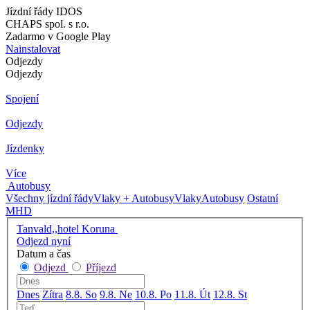
Jízdní řády IDOS
CHAPS spol. s r.o.
Zadarmo v Google Play
Nainstalovat
Odjezdy
Odjezdy
Spojení
Odjezdy
Jízdenky
Více
Autobusy
Všechny jízdní řády
Vlaky + Autobusy
Vlaky
Autobusy
Ostatní
MHD
Tanvald,,hotel Koruna
Odjezd nyní
Datum a čas
Odjezd
Příjezd
Dnes
Zítra
8.8. So
9.8. Ne
10.8. Po
11.8. Út
12.8. St