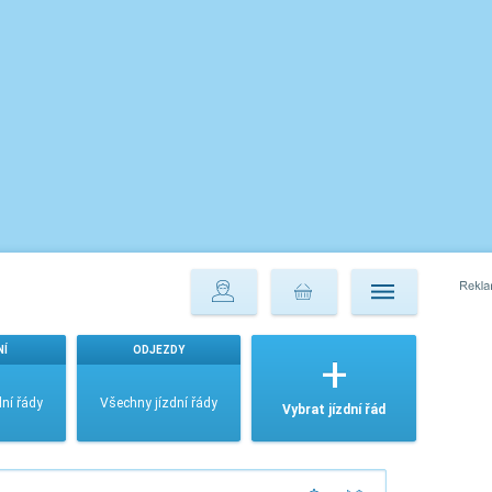
NÍ
ODJEZDY
ní řády
Všechny jízdní řády
Vybrat jízdní řád