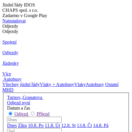
Jízdní řády IDOS
CHAPS spol. s r.o.
Zadarmo v Google Play
Nainstalovat
Odjezdy
Odjezdy
Spojení
Odjezdy
Jízdenky
Více
Autobusy
Všechny jízdní řády
Vlaky + Autobusy
Vlaky
Autobusy
Ostatní
MHD
Turnov,,Granatova
Odjezd nyní
Datum a čas
Odjezd
Příjezd
Dnes
Zítra
10.8. Po
11.8. Út
12.8. St
13.8. Čt
14.8. Pá