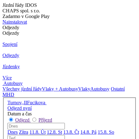
Jízdní řády IDOS
CHAPS spol. s r.o.
Zadarmo v Google Play
Nainstalovat
Odjezdy
Odjezdy
Spojení
Odjezdy
Jízdenky
Více
Autobusy
Všechny jízdní řády
Vlaky + Autobusy
Vlaky
Autobusy
Ostatní
MHD
Turnov,,IIFucikova
Odjezd nyní
Datum a čas
Odjezd
Příjezd
Dnes
Zítra
11.8. Út
12.8. St
13.8. Čt
14.8. Pá
15.8. So