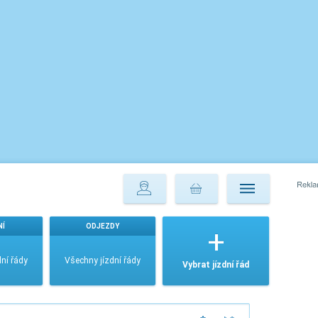
NÍ
ODJEZDY
ní řády
Všechny jízdní řády
Vybrat jízdní řád