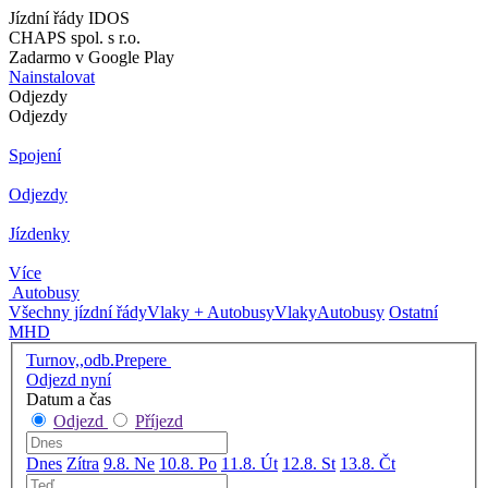
Jízdní řády IDOS
CHAPS spol. s r.o.
Zadarmo v Google Play
Nainstalovat
Odjezdy
Odjezdy
Spojení
Odjezdy
Jízdenky
Více
Autobusy
Všechny jízdní řády
Vlaky + Autobusy
Vlaky
Autobusy
Ostatní
MHD
Turnov,,odb.Prepere
Odjezd nyní
Datum a čas
Odjezd
Příjezd
Dnes
Zítra
9.8. Ne
10.8. Po
11.8. Út
12.8. St
13.8. Čt