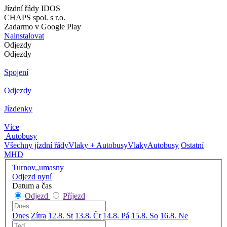
Jízdní řády IDOS
CHAPS spol. s r.o.
Zadarmo v Google Play
Nainstalovat
Odjezdy
Odjezdy
Spojení
Odjezdy
Jízdenky
Více
Autobusy
Všechny jízdní řády
Vlaky + Autobusy
Vlaky
Autobusy
Ostatní
MHD
Turnov,,umasny
Odjezd nyní
Datum a čas
Odjezd
Příjezd
Dnes
Zítra
12.8. St
13.8. Čt
14.8. Pá
15.8. So
16.8. Ne