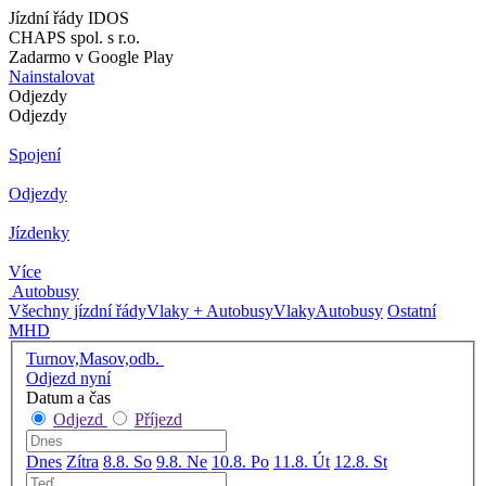
Jízdní řády IDOS
CHAPS spol. s r.o.
Zadarmo v Google Play
Nainstalovat
Odjezdy
Odjezdy
Spojení
Odjezdy
Jízdenky
Více
Autobusy
Všechny jízdní řády
Vlaky + Autobusy
Vlaky
Autobusy
Ostatní
MHD
Turnov,Masov,odb.
Odjezd nyní
Datum a čas
Odjezd
Příjezd
Dnes
Zítra
8.8. So
9.8. Ne
10.8. Po
11.8. Út
12.8. St