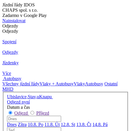
Jízdní řády IDOS
CHAPS spol. s r.o.
Zadarmo v Google Play
Nainstalovat
Odjezdy
Odjezdy
Spojení
Odjezdy
Jízdenky
Více
Autobusy
Všechny jízdní řády
Vlaky + Autobusy
Vlaky
Autobusy
Ostatní
MHD
Ubislavice,Stav,uKnapu
Odjezd nyní
Datum a čas
Odjezd
Příjezd
Dnes
Zítra
10.8. Po
11.8. Út
12.8. St
13.8. Čt
14.8. Pá