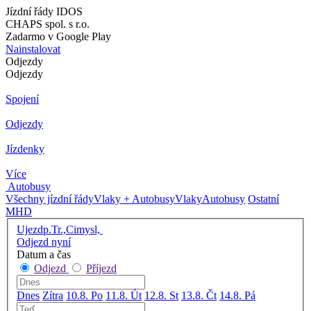
Jízdní řády IDOS
CHAPS spol. s r.o.
Zadarmo v Google Play
Nainstalovat
Odjezdy
Odjezdy
Spojení
Odjezdy
Jízdenky
Více
Autobusy
Všechny jízdní řády
Vlaky + Autobusy
Vlaky
Autobusy
Ostatní
MHD
Ujezdp.Tr.,Cimysl,
Odjezd nyní
Datum a čas
Odjezd
Příjezd
Dnes
Zítra
10.8. Po
11.8. Út
12.8. St
13.8. Čt
14.8. Pá