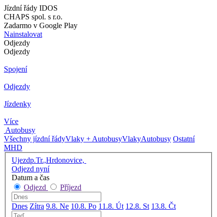
Jízdní řády IDOS
CHAPS spol. s r.o.
Zadarmo v Google Play
Nainstalovat
Odjezdy
Odjezdy
Spojení
Odjezdy
Jízdenky
Více
Autobusy
Všechny jízdní řády
Vlaky + Autobusy
Vlaky
Autobusy
Ostatní
MHD
Ujezdp.Tr.,Hrdonovice,
Odjezd nyní
Datum a čas
Odjezd
Příjezd
Dnes
Zítra
9.8. Ne
10.8. Po
11.8. Út
12.8. St
13.8. Čt