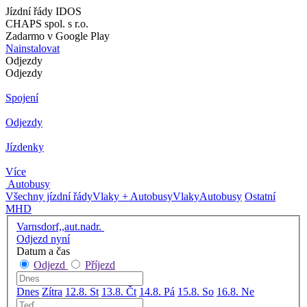
Jízdní řády IDOS
CHAPS spol. s r.o.
Zadarmo v Google Play
Nainstalovat
Odjezdy
Odjezdy
Spojení
Odjezdy
Jízdenky
Více
Autobusy
Všechny jízdní řády
Vlaky + Autobusy
Vlaky
Autobusy
Ostatní
MHD
Varnsdorf,,aut.nadr.
Odjezd nyní
Datum a čas
Odjezd
Příjezd
Dnes
Zítra
12.8. St
13.8. Čt
14.8. Pá
15.8. So
16.8. Ne