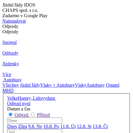
Jízdní řády IDOS
CHAPS spol. s r.o.
Zadarmo v Google Play
Nainstalovat
Odjezdy
Odjezdy
Spojení
Odjezdy
Jízdenky
Více
Autobusy
Všechny jízdní řády
Vlaky + Autobusy
Vlaky
Autobusy
Ostatní
MHD
VelkeHamry,,Lidovydum
Odjezd nyní
Datum a čas
Odjezd
Příjezd
Dnes
Zítra
9.8. Ne
10.8. Po
11.8. Út
12.8. St
13.8. Čt