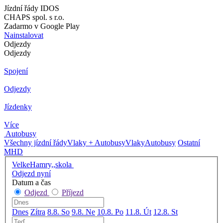
Jízdní řády IDOS
CHAPS spol. s r.o.
Zadarmo v Google Play
Nainstalovat
Odjezdy
Odjezdy
Spojení
Odjezdy
Jízdenky
Více
Autobusy
Všechny jízdní řády
Vlaky + Autobusy
Vlaky
Autobusy
Ostatní
MHD
VelkeHamry,,skola
Odjezd nyní
Datum a čas
Odjezd
Příjezd
Dnes
Zítra
8.8. So
9.8. Ne
10.8. Po
11.8. Út
12.8. St