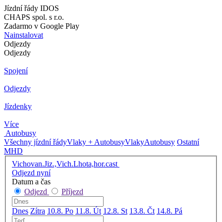
Jízdní řády IDOS
CHAPS spol. s r.o.
Zadarmo v Google Play
Nainstalovat
Odjezdy
Odjezdy
Spojení
Odjezdy
Jízdenky
Více
Autobusy
Všechny jízdní řády
Vlaky + Autobusy
Vlaky
Autobusy
Ostatní
MHD
Vichovan.Jiz.,Vich.Lhota,hor.cast
Odjezd nyní
Datum a čas
Odjezd
Příjezd
Dnes
Zítra
10.8. Po
11.8. Út
12.8. St
13.8. Čt
14.8. Pá