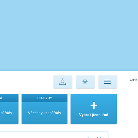
NÍ
ODJEZDY
ní řády
Všechny jízdní řády
Vybrat jízdní řád