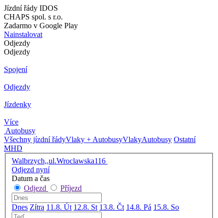
Jízdní řády IDOS
CHAPS spol. s r.o.
Zadarmo v Google Play
Nainstalovat
Odjezdy
Odjezdy
Spojení
Odjezdy
Jízdenky
Více
Autobusy
Všechny jízdní řády
Vlaky + Autobusy
Vlaky
Autobusy
Ostatní
MHD
Walbrzych,,ul.Wroclawska116
Odjezd nyní
Datum a čas
Odjezd
Příjezd
Dnes
Zítra
11.8. Út
12.8. St
13.8. Čt
14.8. Pá
15.8. So