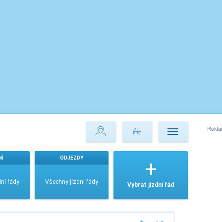
NÍ
ODJEZDY
ní řády
Všechny jízdní řády
Vybrat jízdní řád