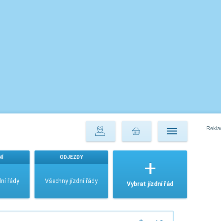
NÍ
ODJEZDY
ní řády
Všechny jízdní řády
Vybrat jízdní řád